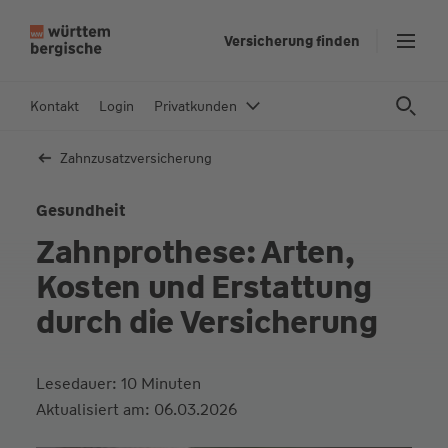
prothese
prothese
nehm
Art der Zahnprothese
Geschätzte
Unterkiefer
Proth
Z
Versicherung finden
Impla
1
Gesamtkosten
u
m
In
Kontakt
Login
Privatkunden
h
al
Zahnzusatz­versicherung
t
s
Gesundheit
p
Zahnprothese: Arten,
ri
n
Kosten und Erstattung
g
durch die Versicherung
e
n
Lesedauer: 10 Minuten
Aktualisiert am: 06.03.2026