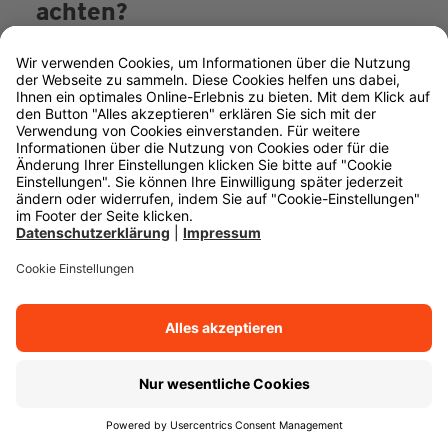
achten?
Hier lesen Sie, worauf Sie beim Vergleich
verschiedener Angebote achten sollten.
Vertragslaufzeiten und
Kündigungsfristen
Zahnzusatzversicherungen haben meistens eine
Mindestvertragsdauer von zwei Jahren. Nach Ablauf
der zwei Jahre verlängern sie sich automatisch,
sofern der Kunde oder die Kundin die
Zahnzusatzversicherung nicht kündigt
. Achten Sie
darauf, dass Ihre Zahnzusatzversicherung einen
Verzicht auf das ordentliche Kündigungsrecht
seitens des Versicherers enthält, wie
Berater finden
beispielsweise bei der Württembergischen. Einige
Versicherer schließen dies nur innerhalb der ersten
Jahre ein.