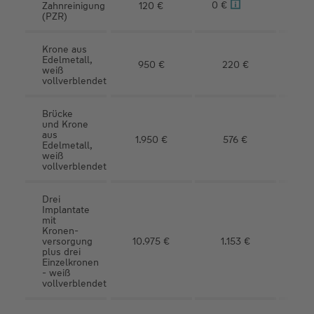
0 €
Zahnreinigung
120 €
1
(PZR)
Krone aus
Edelmetall,
950 €
220 €
7
weiß
vollverblendet
Brücke
und Krone
aus
1.950 €
576 €
1.
Edelmetall,
weiß
vollverblendet
Drei
Implantate
mit
Kronen­
versorgung
10.975 €
1.153 €
9.
plus drei
Einzelkronen
- weiß
vollverblendet