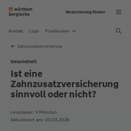
versi
Kompakt
Komfort
Prem
ZZ75 + ZZB
ZZ90 + ZZB
ZZ100
Z
Versicherung finden
ZZBPl
u
m
In
Kontakt
Login
Privatkunden
h
al
Zahnzusatz­versicherung
t
s
Gesundheit
p
Ist eine
ri
n
Zahnzusatzversicherung
g
sinnvoll oder nicht?
e
n
Lesedauer: 9 Minuten
Aktualisiert am: 20.03.2026