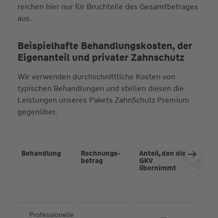
reichen hier nur für Bruchteile des Gesamtbetrages
aus.
Beispielhafte Behandlungskosten, der
Eigenanteil und privater Zahnschutz
Wir verwenden durchschnittliche Kosten von
typischen Behandlungen und stellen diesen die
Leistungen unseres Pakets ZahnSchutz Premium
gegenüber.
Behandlung
Rechnungs­
Anteil, den die
Eigen­
betrag
GKV
ohne 
übernimmt
Zahn­z
versi
Professionelle