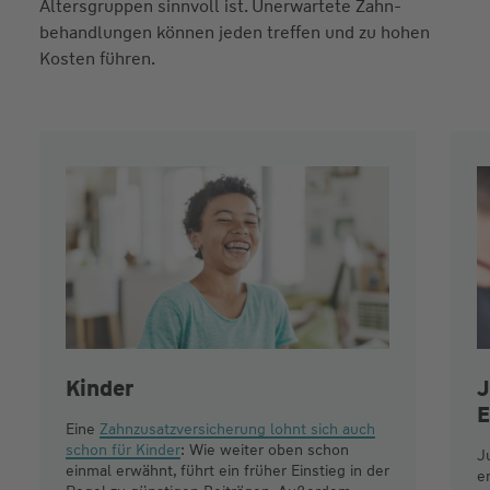
Altersgruppen sinnvoll ist. Unerwartete Zahn­
behandlungen können jeden treffen und zu hohen
Kosten führen.
Kinder
J
E
Eine
Zahnzusatzversicherung lohnt sich auch
schon für Kinder
: Wie weiter oben schon
J
einmal erwähnt, führt ein früher Einstieg in der
e