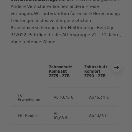
Andere Versicherer können andere Preise
verlangen. Wir unterstellen für unsere Berechnung:
Leistungen inklusive der gesetzlichen
Krankenversicherung oder Heilfürsorge. Beiträge
3/2022, Beiträge für die Altersgruppe 21 – 30 Jahre,
ohne fehlende Zähne.
Zahnschutz
Zahnschutz
Zahns
Kompakt
Komfort
Prem
ZZ75 + ZZB
ZZ90 + ZZB
ZZ100
ZZBPl
Für
Ab
Ab 10,75 €
Ab 15,34 €
Erwachsene
23,
Ab
Für Kinder
Ab 13,16 €
Ab 
10,68 €