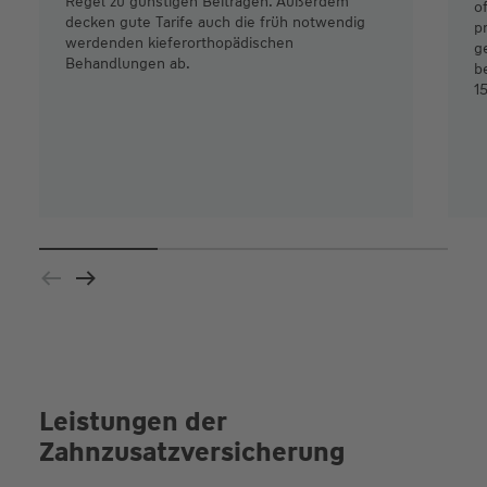
Regel zu günstigen Beiträgen. Außerdem
o
decken gute Tarife auch die früh notwendig
p
werdenden kieferorthopädischen
g
Behandlungen ab.
b
1
Leistungen der
Zahnzusatzversicherung