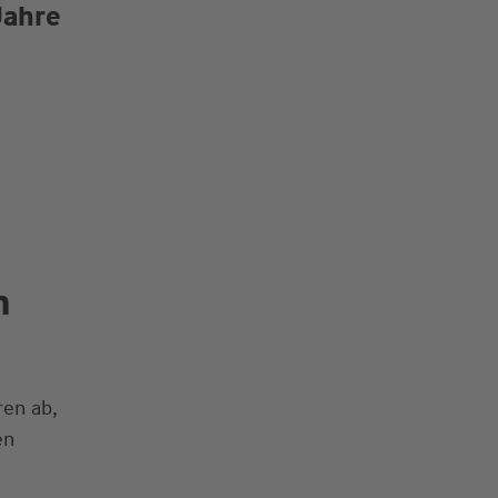
Jahre
n
en ab,
en