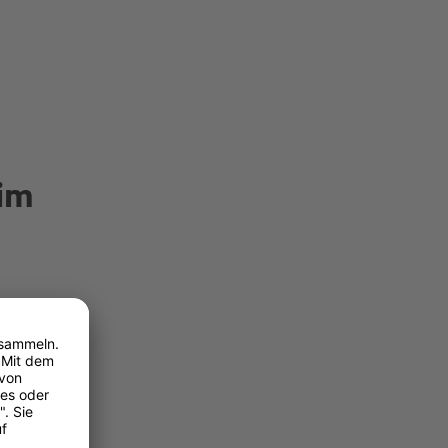
 im
Faktoren