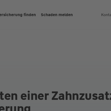
ersicherung finden
Schaden melden
Kont
chutz Kompakt
ZahnSchutz Komfort
+ZZB)
(ZZ90+ZZB)
ten einer Zahnzusat
herung