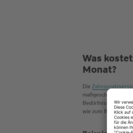
Was kostet
Monat?
Die
Zahnzusatzversi
maßgeschneiderten S
Bedürfnissen entspri
wie zum Beispiel fe