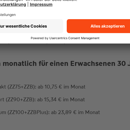
 monatlich für ein Kind 13 Jahre alt
kt (ZZ75+ZZB): ab 10,68 € im Monat
t (ZZ90+ZZB): ab 13,16 € im Monat
um (ZZ100+ZZBPlus): ab 29,51 € im Monat
n monatlich für einen Erwachsenen 30 
kt (ZZ75+ZZB): ab 10,75 € im Monat
rt (ZZ90+ZZB): ab 15,34 € im Monat
um (ZZ100+ZZBPlus): ab 23,89 € im Monat