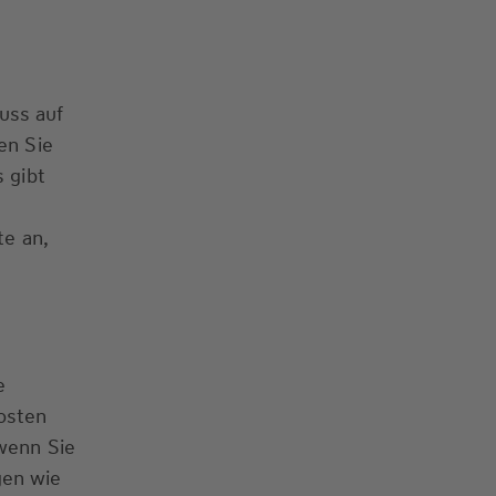
uss auf
en Sie
 gibt
te an,
e
osten
 wenn Sie
gen wie