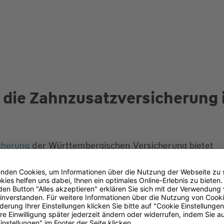
 die Zahnzusatzversicherung
cherung
der Württembergischen Versicherung bietet
chutz zu einem attraktiven Monatsbeitrag, der Ihren
cht. Wir zeigen Ihnen hier "Ab-Preise", da individuelle 
hlende Zähne den Preis beeinflussen können.