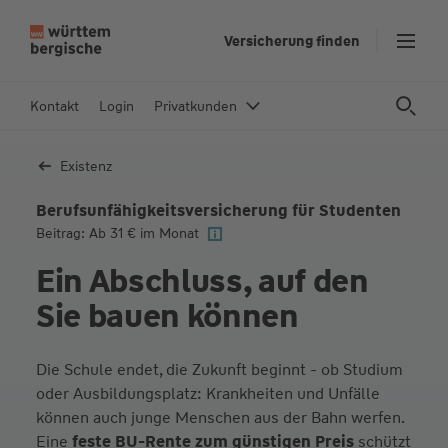
Z
Versicherung finden
u
m
In
Kontakt
Login
Privatkunden
h
al
Existenz
t
s
Berufsunfähigkeits­versicherung für Studenten
p
Beitrag: Ab 31 € im Monat
ri
Ein Abschluss, auf den
n
g
Sie bauen können
e
n
Die Schule endet, die Zukunft beginnt - ob Studium
oder Ausbildungsplatz: Krankheiten und Unfälle
können auch junge Menschen aus der Bahn werfen.
Eine
feste BU-Rente zum günstigen Preis
schützt