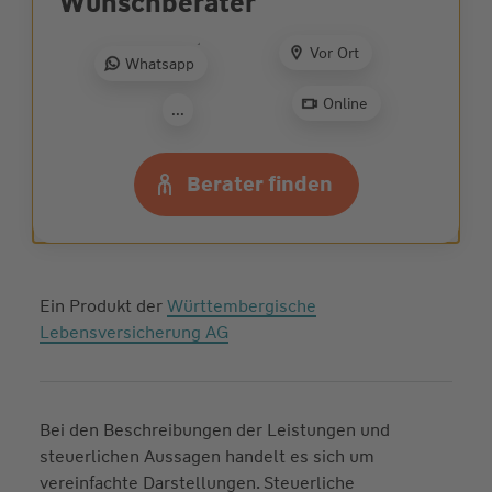
Wunsch­berater
Ehrliche und
partnerschaftliche
Vor Ort
Whatsapp
Beratung: Jetzt
Wunschberater
finden
Online
...
Zur Beratersuche
Berater finden
Ein Produkt der
Württembergische
Lebensversicherung AG
Bei den Beschreibungen der Leistungen und
steuerlichen Aussagen handelt es sich um
vereinfachte Darstellungen. Steuerliche