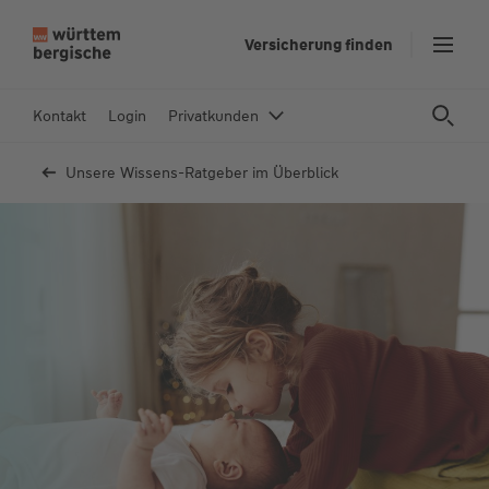
Z
Versicherung finden
u
m
In
Kontakt
Login
Privatkunden
h
al
Unsere Wissens-Ratgeber im Überblick
t
s
p
ri
n
g
e
n