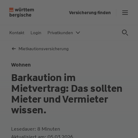
Z
Versicherung finden
u
m
In
Kontakt
Login
Privatkunden
h
al
Mietkautions­versicherung
t
s
Wohnen
p
Barkaution im
ri
n
Mietvertrag: Das sollten
g
Mieter und Vermieter
e
n
wissen.
Lesedauer: 8 Minuten
Aktualisiert am: 05.03.2026