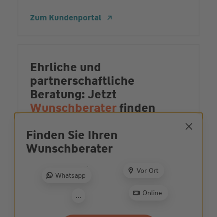
Zum Kundenportal
Ehrliche und
partnerschaftliche
Beratung: Jetzt
Wunschberater
finden
Zur Beratersuche
Finden Sie Ihren
Wunsch­berater
Vor Ort
Whatsapp
Schäden vorbeugen
- das
können Sie tun
Online
...