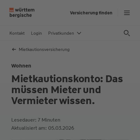
Z
Versicherung finden
u
m
In
Kontakt
Login
Privatkunden
h
al
Mietkautions­versicherung
t
s
Wohnen
p
Mietkautionskonto: Das
ri
n
müssen Mieter und
g
Vermieter wissen.
e
n
Lesedauer: 7 Minuten
Aktualisiert am: 05.03.2026