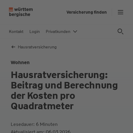
Z
Versicherung finden
u
m
In
Kontakt
Login
Privatkunden
h
al
Hausrat­versicherung
t
s
Wohnen
p
Hausratversicherung:
ri
n
Beitrag und Berechnung
g
der Kosten pro
e
n
Quadratmeter
Lesedauer: 6 Minuten
Aktualisiert am: 06.03.2026