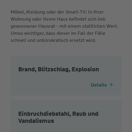
Möbel, Kleidung oder der Smart-TV: In Ihrer
Wir legen eine
Schippe drauf
Wohnung oder Ihrem Haus befindet sich lieb
gewonnener Hausrat - mit einem stattlichen Wert.
Der Premiumschutz deckt die Mehrkosten für neue,
Umso wichtiger, dass dieser im Fall der Fälle
energiesparende Haushaltsgeräte oder
schadstofffreie Möbel ab. Auch eventuelle
schnell und unbürokratisch ersetzt wird.
Mehrkosten einer Reparatur anstelle der
Neuanschaffung übernehmen wir bis 10 %, max.
10.000 €, über den Neupreis hinaus.
Brand, Blitzschlag, Explosion
Details
Einbruchdiebstahl, Raub und
Vandalismus