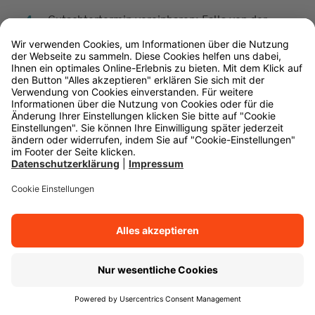
Gutachtertermin vereinbaren: Falls von der
Versicherung gewünscht, vereinbaren Sie einen
Termin zur Begutachtung des Schadens.
Beratung
Falls Sie noch offene Fragen haben oder eine
persönliche Beratung wünschen, wenden Sie sich
gerne an uns. Die Beraterinnen und Berater der
Württembergischen sind Ihre persönlichen
Ansprechpartner vor Ort. Ein verlässlicher Partner,
der Ihnen in allen Versicherungs- und
Vorsorgefragen mit Rat und Tat zur Seite steht.
Gemeinsam finden wir eine passende Lösung für
Ihre individuellen Bedürfnisse.
Berater finden
Persönlich. Partnerschaftlich. Verlässlich.