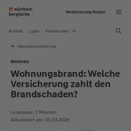
Z
Versicherung finden
Gefahrenquelle
Beispiel
u
m
In
Kontakt
Login
Privatkunden
h
al
Hausrat­versicherung
t
s
Wohnen
p
Wohnungsbrand: Welche
ri
n
Versicherung zahlt den
g
Brandschaden?
e
n
Lesedauer: 7 Minuten
Aktualisiert am: 05.03.2026